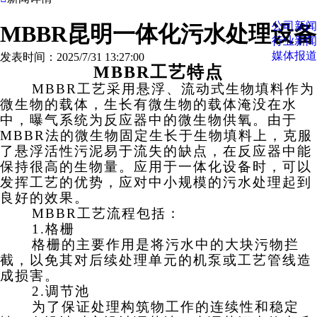
公司新闻
MBBR昆明一体化污水处理设备
行业新闻
媒体报道
发表时间：2025/7/31 13:27:00
MBBR
工艺特点
MBBR
工艺采用
悬浮、流动
式生物填料作为
微生物的载体，生长有微生物的载体淹没在水
中，曝气系统为反应器中的微生物供氧。由于
MBBR
法的微生物固定生长于生物填料上，克服
了悬浮活性污泥易于流失的缺点，在反应器中能
保持很高的生物量。应用于一体化设备时，可以
发挥工艺的优势，应对中小规模的污水处理起到
良好的效果。
MBBR
工艺
流程包括：
1.格栅
格栅的主要作用是将污水中的大块污物拦
截，以免其对后续处理单元的机泵或工艺管线造
成损害。
2.调节池
为了保证处理构筑物工作的连续性和稳定