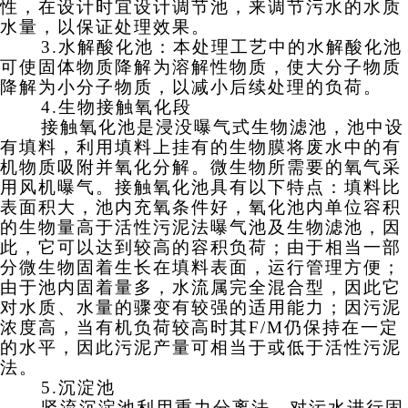
性，在设计时宜设计调节池，来调节污水的水质
水量，以保证处理效果。
3.水解酸化池
：
本处理工艺中的水解酸化池
可使固体物质降解为溶解性物质，使大分子物质
降解为小分子物质，以减小后续处理的负荷。
4.
生物
接触氧化段
接触氧化池是浸没曝气式生物滤池，池中设
有填料，利用填料上挂有的生物膜将废水中的有
机物质吸附并氧化分解。微生物所需要的氧气采
用风机曝气。接触氧化池具有以下特点：填料比
表面积大，池内充氧条件好，氧化池内单位容积
的生物量高于活性污泥法曝气池及生物滤池，因
此，它可以达到较高的容积负荷；由于相当一部
分微生物固着生长在填料表面，运行管理方便；
由于池内固着量多，水流属完全混合型，因此它
对水质、水量的骤变有较强的适用能力；因污泥
浓度高，当有机负荷较高
时
其
F/M仍保持在一定
的水平，因此污泥产量可相当于或低于活性污泥
法。
5.沉淀池
竖流沉淀池利用重力分离法，对污水进行固