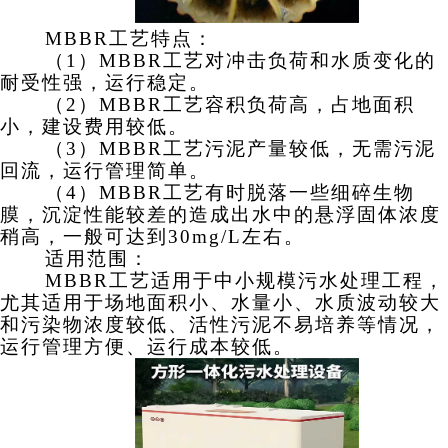
MBBR
工艺特点
：
（
1）
MBBR
工艺
对冲击负荷和水质变化的
耐受性强，运行稳定。
（
2）
MBBR
工艺
容积负荷高，占地面积
小，建设费用较低。
（
3）
MBBR
工艺
污泥产量较低，无需污泥
回流，运行管理简单。
（
4）
MBBR
工艺
有时脱落一些细碎生物
膜，沉淀性能较差的造成出水中的悬浮固体浓度
稍高，一般可达到
30mg/L左右。
适用范围：
MBBR
工艺
适用于中小规模污水处理工程
，
尤其适用于场地面积小、水量小、水质波动较大
和污染物浓度较低、活性污泥不易培养等情况，
运行
管理方便
、
运行成本较低
。